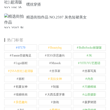
嘿丝穿搭
精选街拍作品 NO.2597 灰色短裙美女
热门标签
97179
Beautyleg
BoBoSocks袜啵啵
Fannie芬妮每足
IESS异思趣向
JK
Ligui丽柜
Mzsock
YITUYU艺图语
[SSA丝社] 超清版
丝享家
丝慕写真
丽柜
克拉女神
内衣
初夏女神
制服
只糖棉袜
喵糖映画
大西瓜爱牙膏
山茶摄影
异思趣向
旗袍
森萝财团