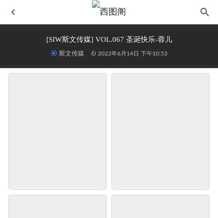
[SIW斯文传媒] VOL.067 圣诞快乐-蓉儿
斯文传媒
2022年6月14日 下午10:53
[Beautyleg美腿写真] 2020.08.03 No.1954 Celia
2022-06-14
精选街拍作品 NO.1711 波尔多也是一种颜色4
2023-12-27
[NS纳丝摄影] NO.150 宁宁的无缝连裤袜
2022-06-14
[Beautyleg美腿写真]第1160期 Dora
2022-06-14
[YITUYU艺图语]2022.10.02 风居住的街道 小薇人儿
2025-
04-03