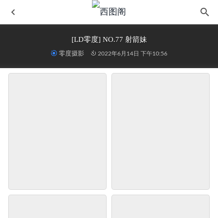
[LD零度] NO.77 射箭妹
零度摄影
2022年6月14日 下午10:56
[IESS异思趣向] 普惠集 029-馨月 足底
2022-06-14
丝慕写真 SM333 天天一元 紫宁《赖床给你看》
2022-06-14
[Ligui丽柜] 2024.08.30《隐秘束缚》兔子
2024-10-13
[IESS异思趣向] 2021.04.15 丝享家 778：小婕《与花共舞》
2022-06-14
[YITUYU艺图语] 2022.07.01 等你下课 米米
2024-10-13