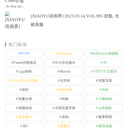
[XIAOYU语画界] 2023.03.14 VOL.985 奶瓶. 长
裙美腿
热门标签
97179
Beautyleg
BoBoSocks袜啵啵
Fannie芬妮每足
IESS异思趣向
JK
Ligui丽柜
Mzsock
YITUYU艺图语
[SSA丝社] 超清版
丝享家
丝慕写真
丽柜
克拉女神
内衣
初夏女神
制服
只糖棉袜
喵糖映画
大西瓜爱牙膏
山茶摄影
异思趣向
旗袍
森萝财团
灰S
爱蜜社
物恋传媒