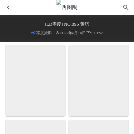
[LD零度] NO.096 黄琪
零度摄影
2022年6月14日 下午10:57
[Ligui丽柜] 2019.08.28 网络丽人 Model 文静
2022-06-14
[SSA丝社] 超清版 NO.596 欣欣 嘿丝（下）
2023-10-28
精选街拍作品 NO.1658 热裤翘腿3
2023-12-21
[Kimoe激萌文化]2016.09.01 KIM004 夏日の西瓜-沈欣雨
2022-06-14
[XIAOYU语画界] 2019.11.04 Vol.185 何嘉颖
2023-08-26