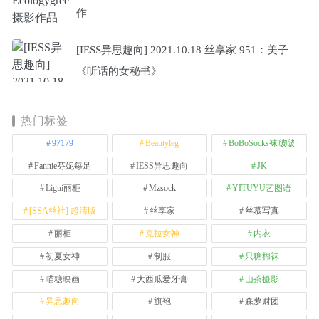
作
[IESS异思趣向] 2021.10.18 丝享家 951：美子
《听话的女秘书》
热门标签
97179
Beautyleg
BoBoSocks袜啵啵
Fannie芬妮每足
IESS异思趣向
JK
Ligui丽柜
Mzsock
YITUYU艺图语
[SSA丝社] 超清版
丝享家
丝慕写真
丽柜
克拉女神
内衣
初夏女神
制服
只糖棉袜
喵糖映画
大西瓜爱牙膏
山茶摄影
异思趣向
旗袍
森萝财团