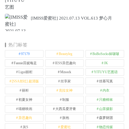
[IMISS爱蜜社] 2021.07.13 VOL.613 梦心月
热门标签
97179
Beautyleg
BoBoSocks袜啵啵
Fannie芬妮每足
IESS异思趣向
JK
Ligui丽柜
Mzsock
YITUYU艺图语
[SSA丝社] 超清版
丝享家
丝慕写真
丽柜
克拉女神
内衣
初夏女神
制服
只糖棉袜
喵糖映画
大西瓜爱牙膏
山茶摄影
异思趣向
旗袍
森萝财团
灰S
爱蜜社
物恋传媒