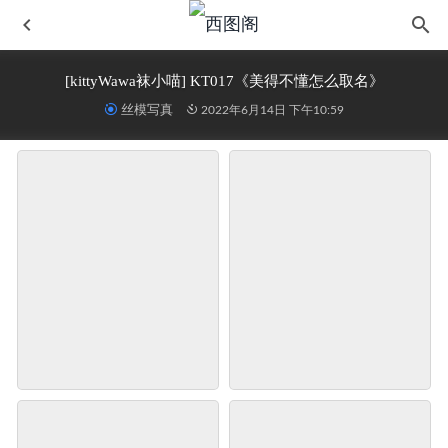
[kittyWawa袜小喵] KT017《美得不懂怎么取名》
丝模写真
2022年6月14日 下午10:59
物恋传媒 NO.2582 面面-一束铃兰
2026-06-30
[XIAOYU语画界] 2020.07.07 VOL.320 冯木木LRIS
2023-
08-26
97179 NO.003 小敏
2025-04-28
微博红人Coser@南桃Momoko 南桃远坂凛女仆
2025-01-02
动漫Coser@小糖果微甜 你小子还不知足吗？
2024-08-11