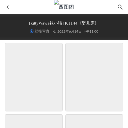
[kittyWawa袜小喵] KT144《婴儿床》
丝模写真
2022年6月14日 下午11:00
[YITUYU艺图语] 2021.09.24 大海与你 2124
2022-08-28
[Beautyleg美腿写真] 2018.04.13 No.1592 Yoyo
2022-06-14
[丽柜] 2015.10.09 网络丽人 Model 佳怡
2022-06-14
[YITUYU艺图语]2022.09.23 在你的身边 饲猫少女
2025-03-
29
小众视觉 No.0015 洁洁
2025-12-17