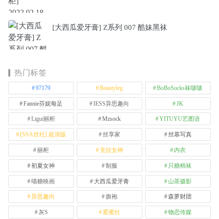
[大西瓜爱牙膏] Z系列 007 酷妹黑袜
热门标签
97179
Beautyleg
BoBoSocks袜啵啵
Fannie芬妮每足
IESS异思趣向
JK
Ligui丽柜
Mzsock
YITUYU艺图语
[SSA丝社] 超清版
丝享家
丝慕写真
丽柜
克拉女神
内衣
初夏女神
制服
只糖棉袜
喵糖映画
大西瓜爱牙膏
山茶摄影
异思趣向
旗袍
森萝财团
灰S
爱蜜社
物恋传媒