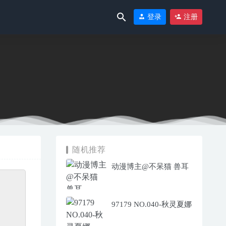
登录
注册
随机推荐
动漫博主@不呆猫 兽耳
97179 NO.040-秋灵夏娜