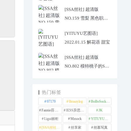
[SSA丝社] 超清版
NO.159 雪梨 黑色职业
装肉丝穿搭示范
[YITUYU艺图语]
2022.01.15 解花语 甜宝
[SSA丝社] 超清版
NO.802 模特桃子的SK
丝袜美腿（上）
热门标签
97179
Beautyleg
BoBoSocks袜啵啵
Fannie芬妮每足
IESS异思趣向
JK
Ligui丽柜
Mzsock
YITUYU艺图语
[SSA丝社] 超清版
丝享家
丝慕写真