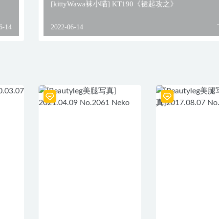
[kittyWawa袜小喵] KT190《裙起攻之》
6-14
2022-06-14