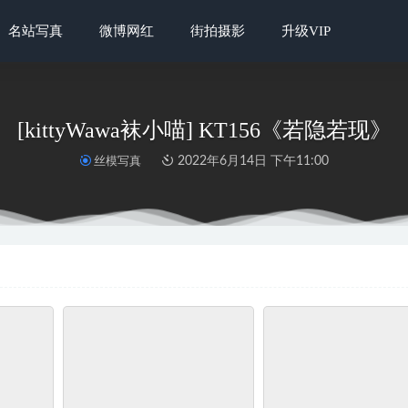
名站写真
微博网红
街拍摄影
升级VIP
[kittyWawa袜小喵] KT156《若隐若现》
丝模写真
2022年6月14日 下午11:00
柜] 2023.04.06《紧缚天使》上 Kiki
2023-04-28
语画界] 2023.04.21 VOL.1012 王馨瑶yanni
2023-09-11
雅拉伊] 2023.05.06 NO.1022 OL女郎 悦儿
2023-11-29
] 超清版 No.346 点点偷穿姐姐的高跟鞋和嘿丝(上)
2023-01-25
o.114 清纯MM湖边裸足 [57P]
2024-04-23