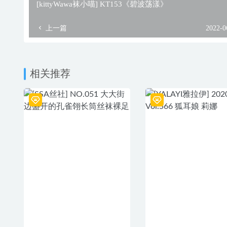
[kittyWawa袜小喵] KT153《碧波荡漾》
上一篇
2022-0
相关推荐