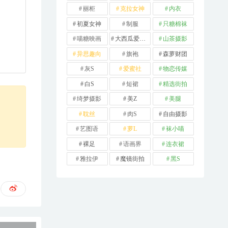
丽柜
克拉女神
内衣
初夏女神
制服
只糖棉袜
喵糖映画
大西瓜爱牙膏
山茶摄影
异思趣向
旗袍
森萝财团
灰S
爱蜜社
物恋传媒
白S
短裙
精选街拍
绮梦摄影
美Z
美腿
耽丝
肉S
自由摄影
艺图语
萝L
袜小喵
裸足
语画界
连衣裙
雅拉伊
魔镜街拍
黑S