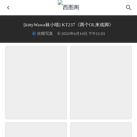
[kittyWawa袜小喵] KT237《两个OL来戏脚》
丝模写真
2022年6月14日 下午11:01
[SSA丝社] NO.119 穗子_星期五特价冷艳白加黑
2022-06-14
[IESS异思趣向] 2024.03.29 丝享家 1702 小九《崭露头角》
2024-10-15
[IESS异思趣向] 耽丝 甜镁钕主管 九妹
2023-01-11
物恋传媒 NO.1065 菜菜-一抹浅灰 [150P]
2024-02-16
[YITUYU艺图语]2023.04.07 春日梦 绮罗生的小苏苏
2026-
02-14