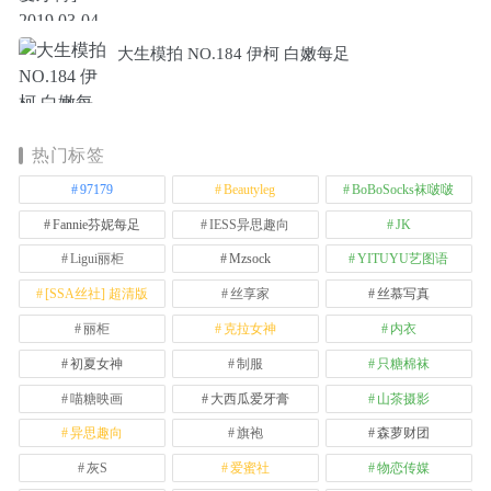
大生模拍 NO.184 伊柯 白嫩每足
热门标签
97179
Beautyleg
BoBoSocks袜啵啵
Fannie芬妮每足
IESS异思趣向
JK
Ligui丽柜
Mzsock
YITUYU艺图语
[SSA丝社] 超清版
丝享家
丝慕写真
丽柜
克拉女神
内衣
初夏女神
制服
只糖棉袜
喵糖映画
大西瓜爱牙膏
山茶摄影
异思趣向
旗袍
森萝财团
灰S
爱蜜社
物恋传媒