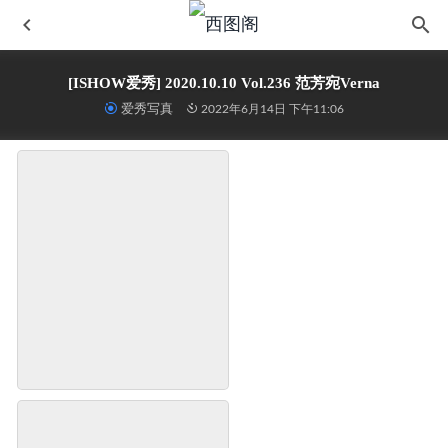
[ISHOW爱秀] 2020.10.10 Vol.236 范芳宛Verna
爱秀写真
2022年6月14日 下午11:06
绮梦摄影 -第64期 姜姜（完整珍藏版）-3
2025-03-19
[YALAYI雅拉伊] 2018.12.24 No.150 橘色的暖阳花 凉儿
2022-06-
每足摄影 2020.07.01 第十七期 嘟嘟
2023-05-29
森萝财团写真 R15系列-012
2022-06-14
[LSS山茶摄影] NO.035 大提琴专业脱丝
2022-06-14