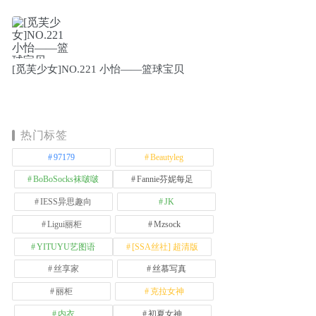
[觅芙少女]NO.221 小怡——篮球宝贝
热门标签
97179
Beautyleg
BoBoSocks袜啵啵
Fannie芬妮每足
IESS异思趣向
JK
Ligui丽柜
Mzsock
YITUYU艺图语
[SSA丝社] 超清版
丝享家
丝慕写真
丽柜
克拉女神
内衣
初夏女神