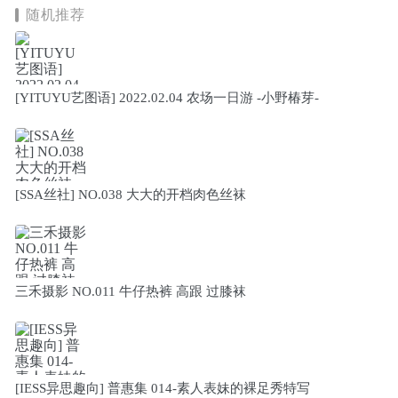
随机推荐
[YITUYU艺图语] 2022.02.04 农场一日游 -小野椿芽-
[SSA丝社] NO.038 大大的开档肉色丝袜
三禾摄影 NO.011 牛仔热裤 高跟 过膝袜
[IESS异思趣向] 普惠集 014-素人表妹的裸足秀特写