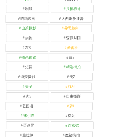
制服
只糖棉袜
喵糖映画
大西瓜爱牙膏
山茶摄影
异思趣向
旗袍
森萝财团
灰S
爱蜜社
物恋传媒
白S
短裙
精选街拍
绮梦摄影
美Z
美腿
耽丝
肉S
自由摄影
艺图语
萝L
袜小喵
裸足
语画界
连衣裙
雅拉伊
魔镜街拍