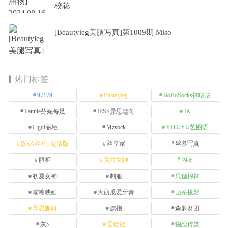
校花
[Beautyleg美腿写真]第1009期 Miso
热门标签
97179
Beautyleg
BoBoSocks袜啵啵
Fannie芬妮每足
IESS异思趣向
JK
Ligui丽柜
Mzsock
YITUYU艺图语
[SSA丝社] 超清版
丝享家
丝慕写真
丽柜
克拉女神
内衣
初夏女神
制服
只糖棉袜
喵糖映画
大西瓜爱牙膏
山茶摄影
异思趣向
旗袍
森萝财团
灰S
爱蜜社
物恋传媒