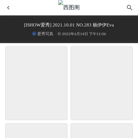
[ISHOW爱秀] 2021.10.01 NO.283 杨伊伊Eva
爱秀写真
2022年6月14日 下午11:06
物恋传媒 NO.2542 茯苓-不负长晴
2026-05-27
精选街拍作品 NO.447 窈窕身材又惑美女3
2022-06-15
[Beautyleg美腿写真]第1284期 Queenie
2022-06-14
风之领域写真 No.051 黑白丝，你喜欢哪个？
2022-06-14
[爱蜜社IMISS]第128期 王沫儿SaSa
2023-09-11