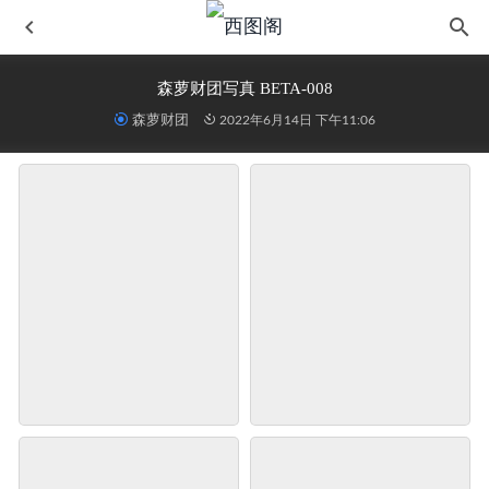
森萝财团写真 BETA-008
森萝财团
2022年6月14日 下午11:06
物恋传媒 NO.2268 茯苓-星辰絮语
2025-10-27
绝版资源 站前女神系列 NO.108
2023-06-07
[IESS异思趣向] 2022.4.23 丝享家 1068：美子《嘿丝热美
式》
2022-11-09
精选街拍作品 NO.606 纤细美腿俩闺蜜~
2022-06-15
[Ligui丽柜] 2025.11.28《缚虐嘿丝丽人》兔子
2026-06-14