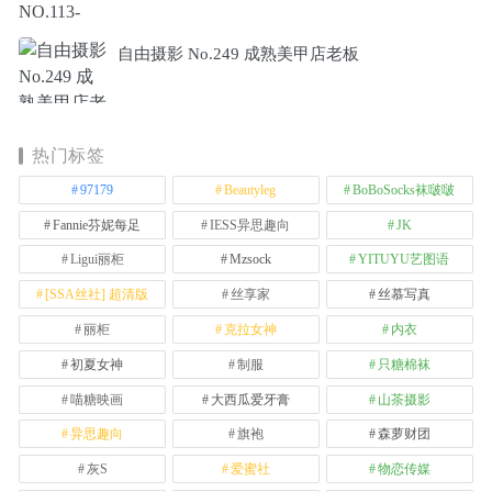
自由摄影 No.249 成熟美甲店老板
热门标签
97179
Beautyleg
BoBoSocks袜啵啵
Fannie芬妮每足
IESS异思趣向
JK
Ligui丽柜
Mzsock
YITUYU艺图语
[SSA丝社] 超清版
丝享家
丝慕写真
丽柜
克拉女神
内衣
初夏女神
制服
只糖棉袜
喵糖映画
大西瓜爱牙膏
山茶摄影
异思趣向
旗袍
森萝财团
灰S
爱蜜社
物恋传媒