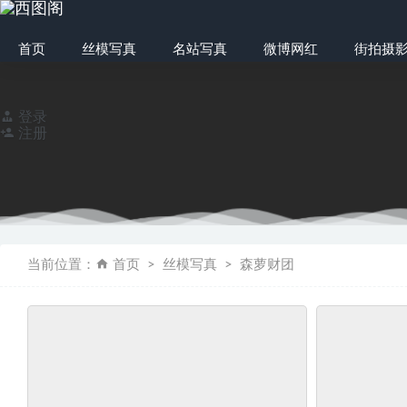
首页
丝模写真
名站写真
微博网红
街拍摄
登录
注册
[LISS丽丝] NO
当前位置：
首页
丝模写真
森萝财团
微博人气博主@皮
物恋传媒 NO.1106
[BoBoSocks袜
奈丝写真 NO.14