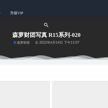
影
升级VIP
森萝财团写真 R15系列-020
森萝财团
2022年6月14日 下午11:07
.041 敏敏《私生活》
2022-06-14
皮奶可可爱了- 粉色兔兔
2026-04-19
 小竹-小御姐 [150P]
2024-02-18
啵啵] NO.092 苏苏-高跟鞋 高跟凉鞋 肉丝
2023-04-16
0：冰冰-手足控
2022-06-14