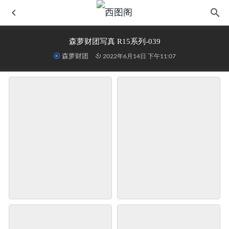
森萝财团写真 R15系列-039
森萝财团
2022年6月14日 下午11:07
森萝财团写真 X系列 X-057
2022-06-14
精选街拍作品 NO.534 Baby It’s You 4
2022-06-15
[SIW斯文传媒] VOL.026 飞行前奏-嘉慧
2022-06-14
[丽柜] 2015.12.01 网络丽人 Model 语寒
2022-06-14
[IESS异思趣向] 2018.05.05 丝族便当226：《贤惠的妻子1》
姗姗
2022-06-14