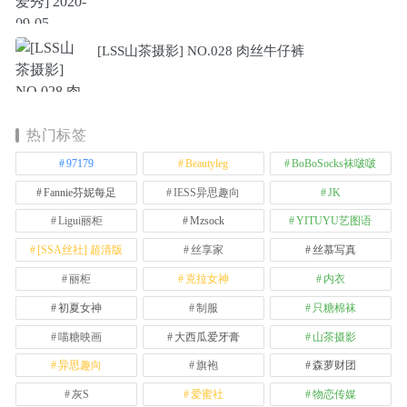
[LSS山茶摄影] NO.028 肉丝牛仔裤
热门标签
97179
Beautyleg
BoBoSocks袜啵啵
Fannie芬妮每足
IESS异思趣向
JK
Ligui丽柜
Mzsock
YITUYU艺图语
[SSA丝社] 超清版
丝享家
丝慕写真
丽柜
克拉女神
内衣
初夏女神
制服
只糖棉袜
喵糖映画
大西瓜爱牙膏
山茶摄影
异思趣向
旗袍
森萝财团
灰S
爱蜜社
物恋传媒