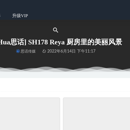
影
升级VIP
iHua思话] SH178 Reya 厨房里的美丽风景
思话传媒
2022年6月14日 下午11:17
列 S018 张萍 白T恤 连衣裙2
2022-06-14
ww – 粉色系套装
2022-12-04
25 风格的转变，质感的追忆
2024-04-28
13 泡泡 她的眼眸
17天前
TX043 文欣《清纯小猫咪》
2022-06-14