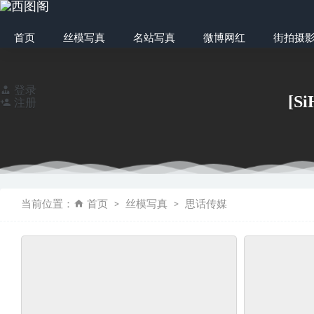
首页
丝模写真
名站写真
微博网红
街拍摄
登录
[S
注册
[大西瓜爱牙膏] S系
当前位置：
首页
丝模写真
思话传媒
网红Coser@念雪
自由摄影 No.1
物恋传媒 NO.26
丝慕写真 特写集 