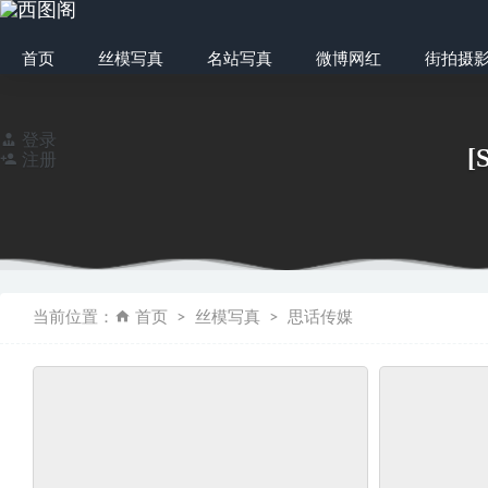
首页
丝模写真
名站写真
微博网红
街拍摄
登录
[
注册
[SSA丝社] 超清
当前位置：
首页
丝模写真
思话传媒
[YITUYU艺图语]2
[YITUYU艺图语] 
[大西瓜爱牙膏] 2019
[Beautyleg美腿写真