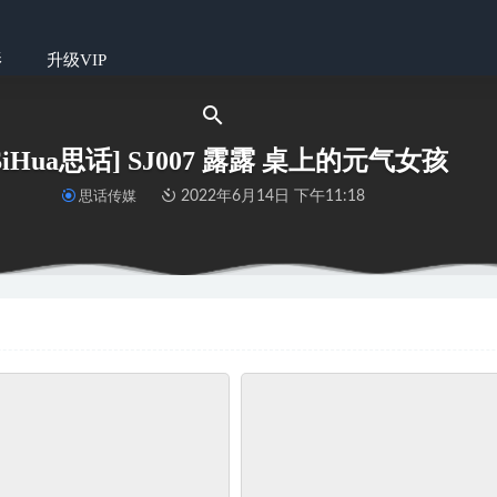
影
升级VIP
SiHua思话] SJ007 露露 桌上的元气女孩
思话传媒
2022年6月14日 下午11:18
版 NO.428 星星 今天双层丝双倍快乐（下）
2023-04-02
023.02.17 悸动 鸭鸭泡芙
2025-11-24
2022.05.09 樱之浪漫 贰加六
2023-03-28
.05-06 06-003-2-2 船袜 裸足
2022-11-14
]第1248期 Jennifer
2022-06-14