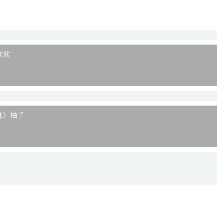
欣欣
丝袜》柚子