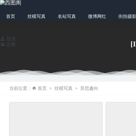
首页
丝模写真
名站写真
微博网红
街拍摄
登录
[
注册
[YITUYU艺图语]
当前位置：
首页
丝模写真
异思趣向
小众视觉 No.003
精选街拍作品 NO.
[KeLaGirls克拉
微博红人Coser