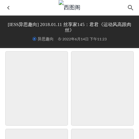
[IESS异思趣向] 2018.01.11 丝享家145：君君《运动风高跟肉
丝》
异思趣向
2022年6月14日 下午11:23
[YITUYU艺图语] 2022.02.19 秋叶的记忆 一条小丸子
2023-
01-03
97179 NO.001-KimiBaby
2024-09-20
人气Coser@桜桃喵 穹妹
2023-12-31
[XIAOYU语画界] 2023.05.08 VOL.1022 苏苏阿
2023-09-17
[KeLaGirls克拉女神] 2018.12.19《仙姿佚貌》姜璐
2023-03-
30