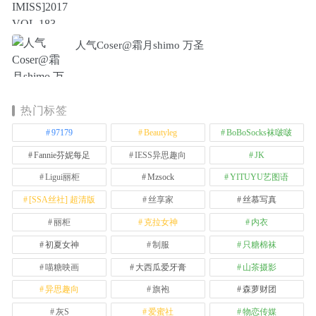
人气Coser@霜月shimo 万圣
热门标签
97179
Beautyleg
BoBoSocks袜啵啵
Fannie芬妮每足
IESS异思趣向
JK
Ligui丽柜
Mzsock
YITUYU艺图语
[SSA丝社] 超清版
丝享家
丝慕写真
丽柜
克拉女神
内衣
初夏女神
制服
只糖棉袜
喵糖映画
大西瓜爱牙膏
山茶摄影
异思趣向
旗袍
森萝财团
灰S
爱蜜社
物恋传媒