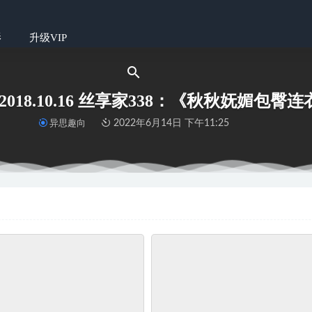
影
升级VIP
] 2018.10.16 丝享家338：《秋秋妩媚包
异思趣向
2022年6月14日 下午11:25
H175 聂小倩 包臀下的肉丝美腿
2022-06-14
2期 子沫Moira
2022-06-14
 普惠集 021-素人表妹的高丝大特写
2022-06-14
喵] KT190《裙起攻之》
2022-06-14
2021.10.08 山中抚琴 小白
2022-09-02