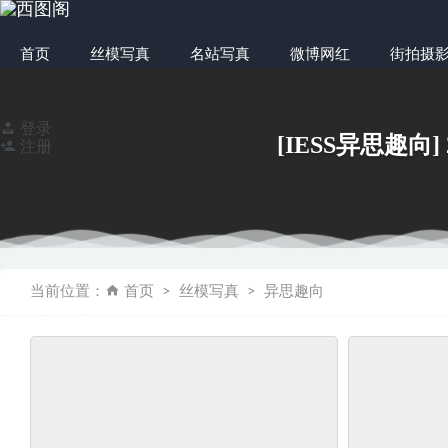
首页
丝模写真
名站写真
微博网红
街拍摄
登录
[IESS异思趣向
注册
[SiHua思话] S
当前位置：
首页
丝模写真
异思趣向
[ISHOW爱秀]第08
[IESS异思趣向]
[kittyWawa袜小
[YITUYU艺图语] 