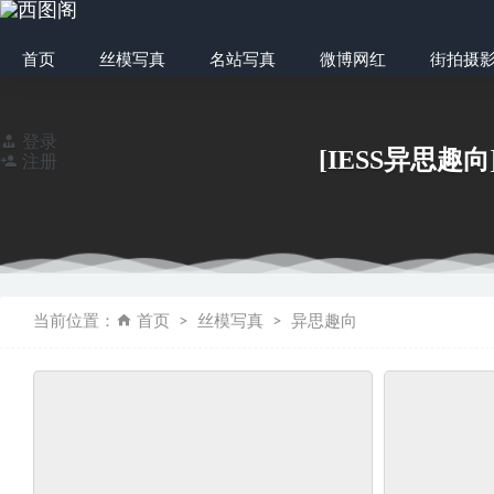
首页
丝模写真
名站写真
微博网红
街拍摄
登录
[IESS异思趣向
注册
物恋传媒 No.13
当前位置：
首页
丝模写真
异思趣向
[YALAYI雅拉伊] 2
微博网红妹纸@萌芽
[YITUYU艺图语]2
只糖原创 NO.69