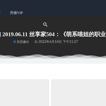
影
升级VIP
] 2019.06.11 丝享家504：《萌系喵姐的
异思趣向
2022年6月14日 下午11:27
4 心怡-摩登俏女郎的紫色梦幻[179P]
2022-08-18
020.03.21 Vol.580 百合 丹雅&欣悦
2022-06-14
儿o0 麻衣学姐JK
2024-03-02
023.03.10 白日梦境 知岫
2025-12-15
4 小语 雨里的岛
2024-03-30