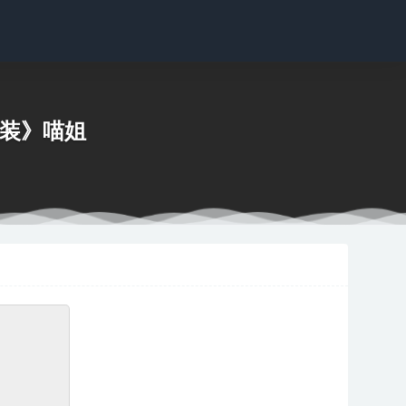
职业装》喵姐