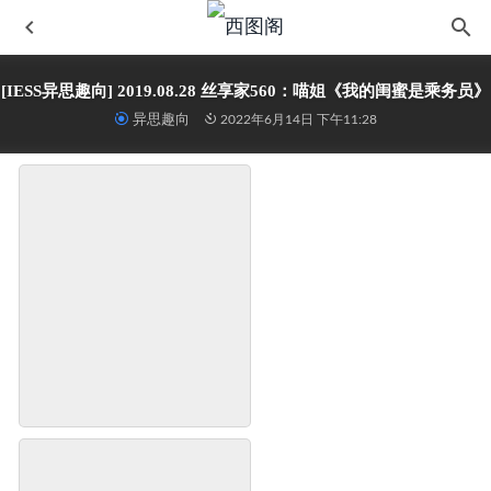
[IESS异思趣向] 2019.08.28 丝享家560：喵姐《我的闺蜜是乘务员》
异思趣向
2022年6月14日 下午11:28
精选街拍作品 NO.243 青春活力的牛仔热裤美女2
2022-06-15
自由摄影 No.061 水果的魅力
2024-03-28
[IESS异思趣向] 2024.07.11 丝享家 1791 娇娇《白色网丝》
2025-
27
IMZSOCK 2023.7.26 第二十期 茜茜
2024-02-28
[IESS异思趣向] 2024.06.11 丝享家 1765 团团《嘿丝大波浪》
202
01-06