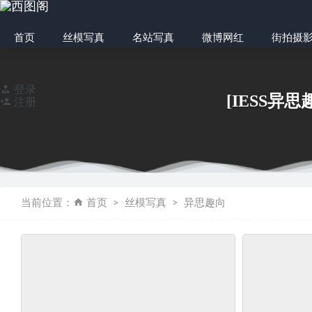
首页
丝模写真
名站写真
微博网红
街拍摄
登录
[IESS异思
注册
人气动漫Coser
当前位置：
首页
丝模写真
异思趣向
[IESS异思趣向] 
[Ligui丽柜] 20
[IESS异思趣向]
[LISS丽丝] NO.0