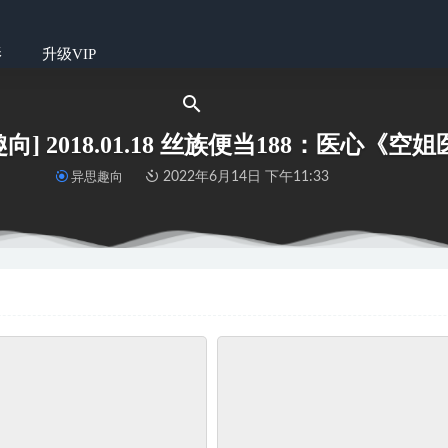
影
升级VIP
趣向] 2018.01.18 丝族便当188：医心《空
异思趣向
2022年6月14日 下午11:33
@面饼仙儿 独角兽婚纱
2022-06-14
2021.09.10 丝享家 914：中秋特辑《糖糖带你吃月饼》
2022-06-14
20.08.07《爱情的束缚》天天
2022-06-14
 一千零一夜 032 真真《家有萌宠1》
2022-06-14
68 黑S私教
2022-06-14