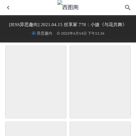
[IESS异思趣向] 2021.04.15 丝享家 778：小婕《与花共舞》
异思趣向
2022年6月14日 下午11:36
[YITUYU艺图语] 2022.05.05 帅气女孩 贰加六
2023-03-24
自由摄影 No.148 干净的玉足
2024-05-10
[Ligui丽柜] 2023.02.07 丽柜典藏 酷媚儿
2023-03-12
[YITUYU艺图语] 2022.03.23 满园银杏落秋风 荞兜麻黛
2023-02-14
[SSA丝社] NO.118 慧慧_姓感红裙灰咝tuo咝特写
2022-06-14