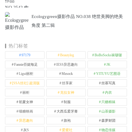
Ecologygreen摄影作品 NO.038 绝世美脚的绝美
角度 第二辑
热门标签
97179
Beautyleg
BoBoSocks袜啵啵
Fannie芬妮每足
IESS异思趣向
JK
Ligui丽柜
Mzsock
YITUYU艺图语
[SSA丝社] 超清版
丝享家
丝慕写真
丽柜
克拉女神
内衣
初夏女神
制服
只糖棉袜
喵糖映画
大西瓜爱牙膏
山茶摄影
异思趣向
旗袍
森萝财团
灰S
爱蜜社
物恋传媒