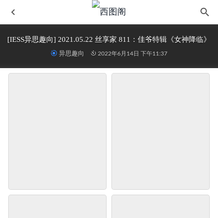
[IESS异思趣向] 2021.05.22 丝享家 811：佳爷特辑《女神降临》
异思趣向
2022年6月14日 下午11:37
物恋传媒 No.460 悠悠-白色恋歌[153P]
2023-08-03
袜涩写真 VOL.019 乐乐腿神职业装
2022-06-14
[YALAYI雅拉伊] 2020.04.11 Vol.601 受了点伤 唐芯
2022-
06-14
[SIW斯文传媒] VOL.015 实习空乘-嘉慧
2022-06-14
[kittyWawa袜小喵] KT010《被挑逗的雷丝》
2022-06-14