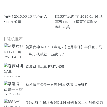
[丽柜] 2015.06.16 网络丽人
[IESS异思趣向] 2018.01.16 丝
Model 曼蒂
享家149：《超直铅笔腿灰
丝》永英
随机推荐
初夏女神 NO.219 点点~【七月牛仔】牛仔套，马
丁靴，我就差一匹战马了
森萝财团写真 BETA-025
动漫博主@是一只熊仔吗 柴郡 音乐绚烂
[SSA丝社] 超清版 NO.294 娜娜白皙玉姐的嫩肤肉