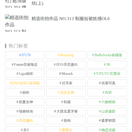
丝(上)
精选街拍作品 NO.313 制服短裙姓感OL6
热门标签
97179
Beautyleg
BoBoSocks袜啵啵
Fannie芬妮每足
IESS异思趣向
JK
Ligui丽柜
Mzsock
YITUYU艺图语
[SSA丝社] 超清版
丝享家
丝慕写真
丽柜
克拉女神
内衣
初夏女神
制服
只糖棉袜
喵糖映画
大西瓜爱牙膏
山茶摄影
异思趣向
旗袍
森萝财团
灰S
爱蜜社
物恋传媒