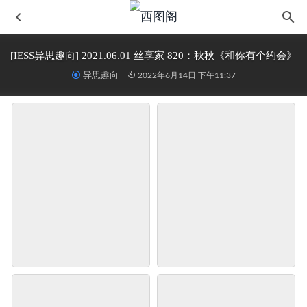
[IESS异思趣向] 2021.06.01 丝享家 820：秋秋《和你有个约会》
异思趣向
2022年6月14日 下午11:37
网紅Coser@Kitaro_绮太郞 明日方舟 蛇屠箱
2022-06-15
[kittyWawa袜小喵] KT242《职场小辣椒》
2022-06-14
知名动漫博主@清水由乃-偷心狂魔 女警
2023-03-20
[TouTiao头条女神] No.S033 OL闺蜜VIP 玄子
2023-05-13
魔镜街拍 NO.108 芝芝街拍摄影 都市丽人 第二季 白色裙装
-2
2023-06-26