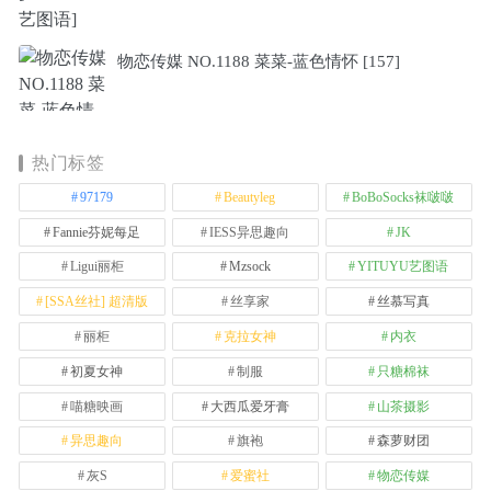
物恋传媒 NO.1188 菜菜-蓝色情怀 [157]
热门标签
97179
Beautyleg
BoBoSocks袜啵啵
Fannie芬妮每足
IESS异思趣向
JK
Ligui丽柜
Mzsock
YITUYU艺图语
[SSA丝社] 超清版
丝享家
丝慕写真
丽柜
克拉女神
内衣
初夏女神
制服
只糖棉袜
喵糖映画
大西瓜爱牙膏
山茶摄影
异思趣向
旗袍
森萝财团
灰S
爱蜜社
物恋传媒