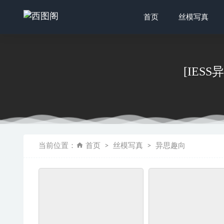
首页
丝模写真
[IESS
[Ugirls
[YITUYU
当前位置：
首页
丝模写真
异思趣向
自由摄影 
网红Cos
物恋传媒 NO