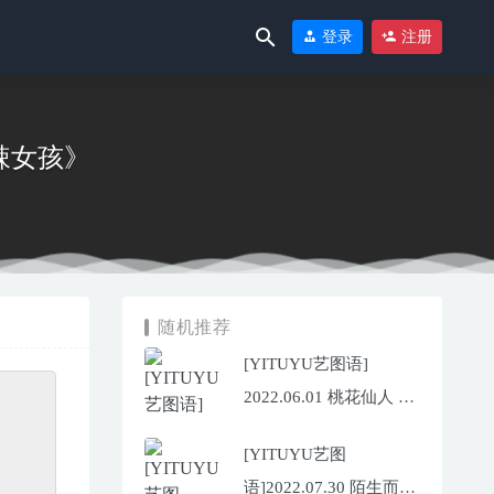
登录
注册
《甜辣女孩》
随机推荐
024-10-01
[YITUYU艺图语]
2022.06.01 桃花仙人 李
宇轩Yashon
[YITUYU艺图
语]2022.07.30 陌生而熟