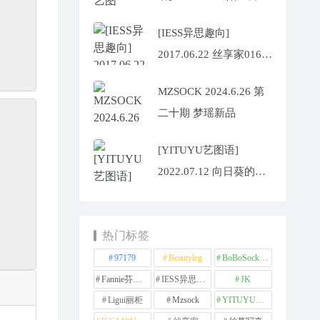
悉 舒怡
[IESS异思趣向]
2017.06.22 丝享家016：
《当肉丝邂逅阳光》君
MZSOCK 2024.6.26 第
君
二十期 梦瑶新品
[YITUYU艺图语]
2022.07.12 向日葵的夏
日 蓝胖子
热门标签
97179
Beautyleg
BoBoSocks袜啵啵
Fannie芬妮每足
IESS异思趣向
JK
Ligui丽柜
Mzsock
YITUYU艺图语