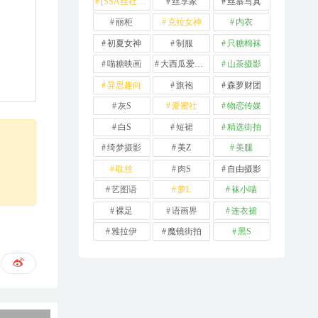
[SSA丝社] 超清版
丝享家
丝慕写真
丽柜
克拉女神
内衣
初夏女神
制服
只糖棉袜
喵糖映画
大西瓜爱牙膏
山茶摄影
异思趣向
旗袍
森萝财团
灰S
爱蜜社
物恋传媒
白S
短裙
精选街拍
绮梦摄影
美Z
美腿
耽丝
肉S
自由摄影
艺图语
萝L
袜小喵
裸足
语画界
连衣裙
雅拉伊
魔镜街拍
黑S