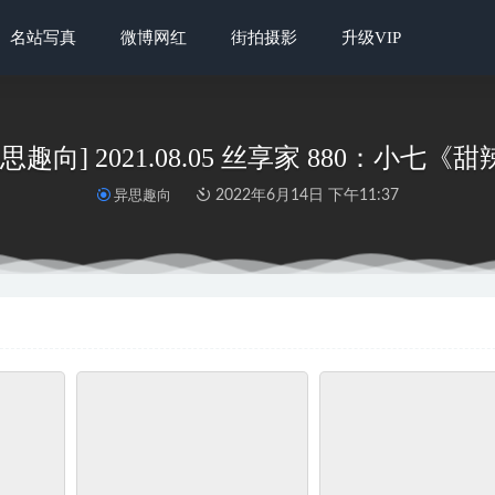
名站写真
微博网红
街拍摄影
升级VIP
异思趣向] 2021.08.05 丝享家 880：小七
异思趣向
2022年6月14日 下午11:37
爱油物] 2023.05.31 NO.2585 家养小仙女 欣怡
2023-08-20
艺图语]2022.10.22 小千代 刘滢
2025-04-12
No.305 新模小青 韩国MM喜欢的水晶丝袜在她的脚上格外耀眼
2
er@祖木子 裸足姓感长腿
2025-05-17
.1259 兮兮-生而自由 [150P+1V／3.69G]
2024-02-25