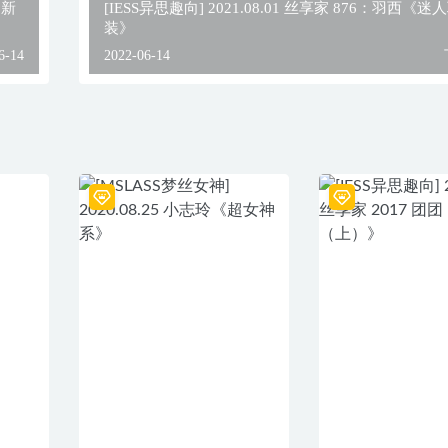
 新
[IESS异思趣向] 2021.08.01 丝享家 876：羽西《迷
装》
6-14
2022-06-14