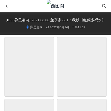
[IESS异思趣向] 2021.08.06 丝享家 881：秋秋《红颜多祸水》
异思趣向
2022年6月14日 下午11:37
[IESS异思趣向] 2017.06.22 丝享家016：《当肉丝邂逅阳
光》君君
2022-06-14
[见新摄影]NO.040 单反 舞台很小，但也要全力以赴呀
2023-03-17
精选街拍作品 NO.420 极品白裤！若隐若现！
2022-06-15
[YITUYU艺图语]2022.10.08 精灵少女 玲
2025-04-04
[YITUYU艺图语]2023.02.10 逢秋 梨一依
2025-11-16