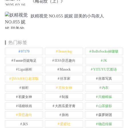
《梅花纹（上）》
妖精视觉 NO.055 妮妮 甜美的小鸟依人
热门标签
97179
Beautyleg
BoBoSocks袜啵啵
Fannie芬妮每足
IESS异思趣向
JK
Ligui丽柜
Mzsock
YITUYU艺图语
[SSA丝社] 超清版
丝享家
丝慕写真
丽柜
克拉女神
内衣
初夏女神
制服
只糖棉袜
喵糖映画
大西瓜爱牙膏
山茶摄影
异思趣向
旗袍
森萝财团
灰S
爱蜜社
物恋传媒