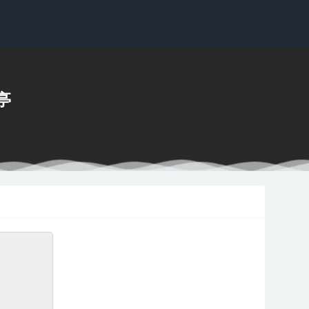
小亭
花絮版）
2025-