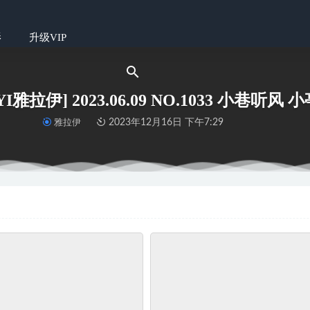
影
升级VIP
YI雅拉伊] 2023.06.09 NO.1033 小巷听风 
雅拉伊
2023年12月16日 下午7:29
 2021.05.24 No.2081 Xin
2022-06-14
1-精选街拍-一始街拍作品 – 姓感黑裙美女-1
2026-06-26
.1428 漂亮的黑色连体裙美女
2022-11-17
袜啵啵] NO.425 芝士-高跟鞋、板鞋、肉丝、嘿丝（脚尖加固款）（
小喵] KT017《美得不懂怎么取名》
2022-06-14