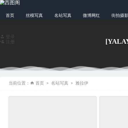
首页
丝模写真
名站写真
微博网红
街拍摄
登录
[YALA
注册
[Beautyleg美腿写真]
当前位置：
首页
名站写真
雅拉伊
魔镜街拍 NO.26
精选街拍作品 NO
[BoBoSocks
01-06
[kittyWawa袜