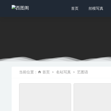
首页
丝模写真
[LSS山茶
[IESS异
当前位置：
首页
名站写真
艺图语
网红Cose
[Ligui丽
97179 NO