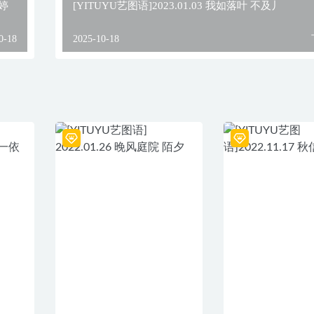
丹婷
[YITUYU艺图语]2023.01.03 我如落叶 不及丿
0-18
2025-10-18