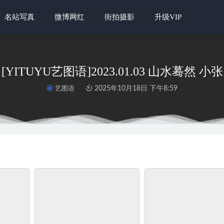
名站写真
微博网红
街拍摄影
升级VIP
[YITUYU艺图语]2023.01.03 山水蓦然 小张
艺图语
2025年10月18日 下午8:59
摄影] NO.156 小雪脱丝袜
2022-06-14
思趣向] 普惠集 179-苏菲脱袜
2022-06-14
r@西瓜 – 花嫁
2023-02-12
柜] 2024.04.26《丽缚-下》尔尔
2024-05-22
.005 紫竹
2025-09-18