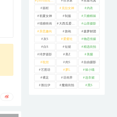
[SSA丝社] 超清版
丝享家
丝慕写真
丽柜
克拉女神
内衣
初夏女神
制服
只糖棉袜
喵糖映画
大西瓜爱牙膏
山茶摄影
异思趣向
旗袍
森萝财团
灰S
爱蜜社
物恋传媒
白S
短裙
精选街拍
绮梦摄影
美Z
美腿
耽丝
肉S
自由摄影
艺图语
萝L
袜小喵
裸足
语画界
连衣裙
雅拉伊
魔镜街拍
黑S