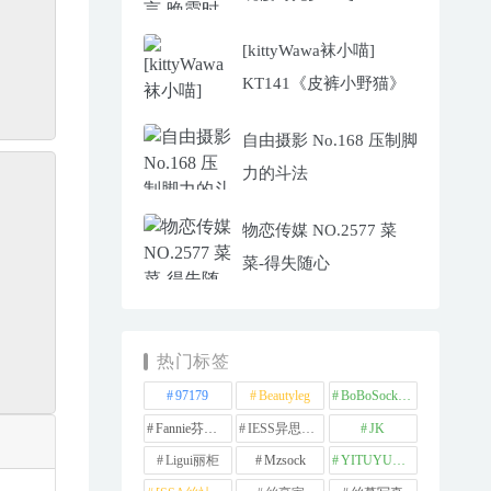
[kittyWawa袜小喵]
KT141《皮裤小野猫》
自由摄影 No.168 压制脚
力的斗法
物恋传媒 NO.2577 菜
菜-得失随心
热门标签
97179
Beautyleg
BoBoSocks袜啵啵
Fannie芬妮每足
IESS异思趣向
JK
Ligui丽柜
Mzsock
YITUYU艺图语