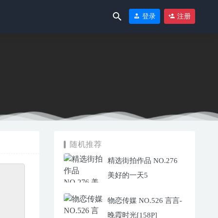
登录
注册
随机推荐
精选街拍作品 NO.276
美好的一天5
物恋传媒 NO.526 言言-
晚霞时光[158P]