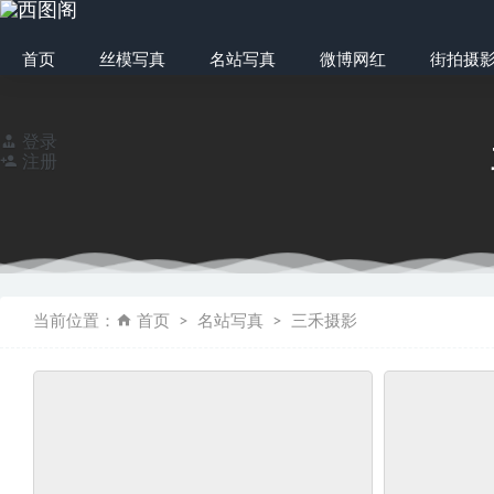
首页
丝模写真
名站写真
微博网红
街拍摄
登录
注册
Fannie芬妮每足园
当前位置：
首页
名站写真
三禾摄影
物恋传媒 NO.19
只糖棉袜 NO.052
只糖棉袜 NO.13
绝版资源 最爱帆布