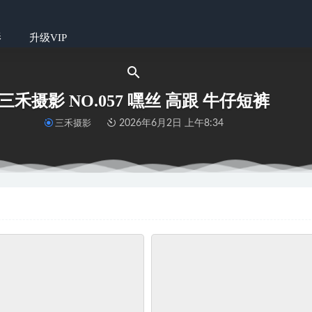
影
升级VIP
三禾摄影 NO.057 嘿丝 高跟 牛仔短裤
三禾摄影
2026年6月2日 上午8:34
 No.458 温柔的接触
2023-09-24
98 豆沙-新人驾到
2025-05-10
 嘉琪 – 林间小白鞋
2023-10-14
6 澜澜 – 心里藏着小星星生活才会亮晶晶-2
2023-11-02
鞋系列 030套
2022-06-14