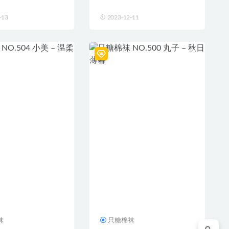
-13
2023-12-11
袜
只糖棉袜