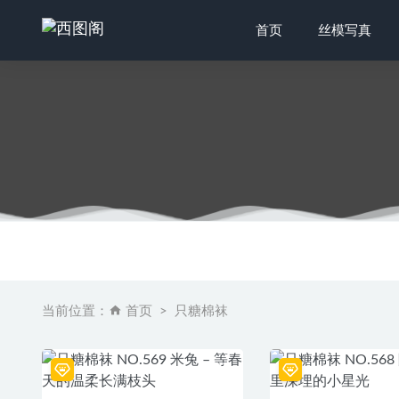
首页
丝模写真
物恋传媒 N
[IESS
[NS纳丝摄
[Ligui
当前位置：
首页
只糖棉袜
[IESS异