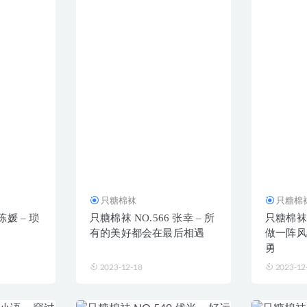
只糖棉袜
只糖棉
陈媛 – 琐
只糖棉袜 NO.566 张幸 – 所
只糖棉袜 N
有的美好都会在最后相遇
做一阵风
勇
2023-12-18
2023-12