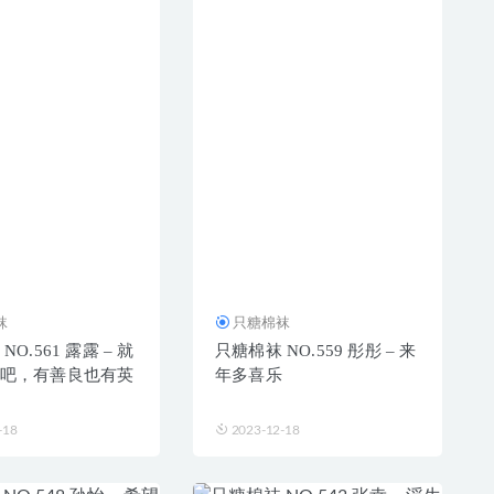
袜
只糖棉袜
O.561 露露 – 就
只糖棉袜 NO.559 彤彤 – 来
吧，有善良也有英
年多喜乐
-18
2023-12-18