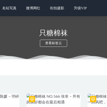
名站写真
微博网红
街拍摄影
升级VIP
只糖棉袜
查看标签云
O.1094 心心-小黑白 [144P]
2024-02-18
异思趣向] 耽丝 安静的宁宁
2022-12-15
影] NO.188 茉茉 花香的滋味
2022-07-05
丽柜] 2023.11.23《美仆欲足》克拉拉&汐汐
2023-12-27
思趣向] 2023.2.5 丝享家 1352 兔兔《情人节新人报-道》
2023-09-05