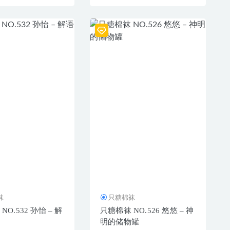
袜
只糖棉袜
O.532 孙怡 – 解
只糖棉袜 NO.526 悠悠 – 神
明的储物罐